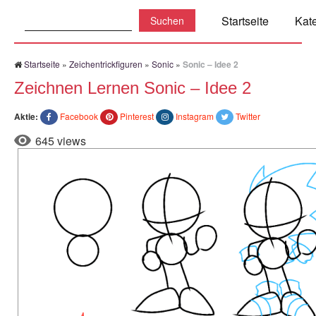
Suchen:
Startseite
Kat
Startseite
»
Zeichentrickfiguren
»
Sonic
»
Sonic – Idee 2
Zeichnen Lernen Sonic – Idee 2
Aktie:
Facebook
Pinterest
Instagram
Twitter
645 views