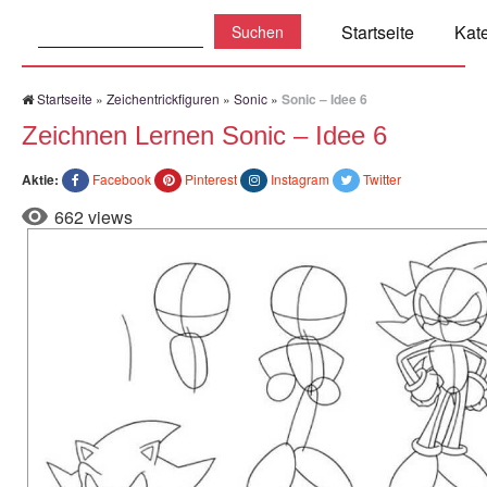
Suchen:
Startseite
Kat
Startseite
»
Zeichentrickfiguren
»
Sonic
»
Sonic – Idee 6
Zeichnen Lernen Sonic – Idee 6
Aktie:
Facebook
Pinterest
Instagram
Twitter
662 views