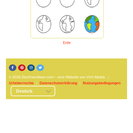
Erde
© 2026 ZeichnenIdeen.com – eine Website von Vinh Media.
|
Urheberrechte
|
Datenschutzerklärung
|
Nutzungsbedingungen
Deutsch