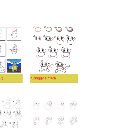
7)
Schiggy einfach