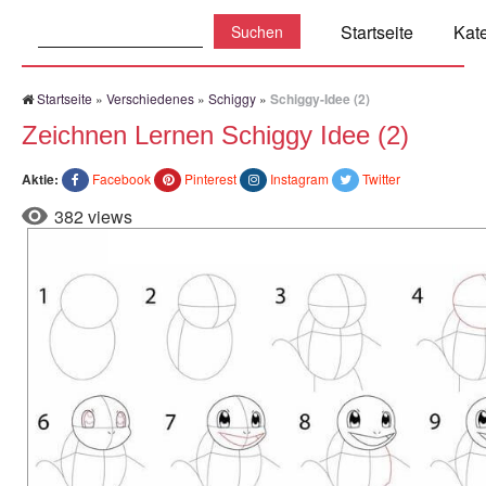
Suchen:
Startseite
Kat
Startseite
»
Verschiedenes
»
Schiggy
»
Schiggy-Idee (2)
Zeichnen Lernen Schiggy Idee (2)
Aktie:
Facebook
Pinterest
Instagram
Twitter
382 views