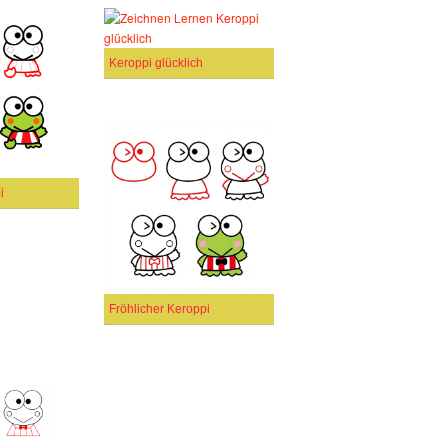
Keroppi glücklich
i
Fröhlicher Keroppi