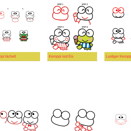
pi lächelt
Keroppi isst Eis
Lustiger Keropp