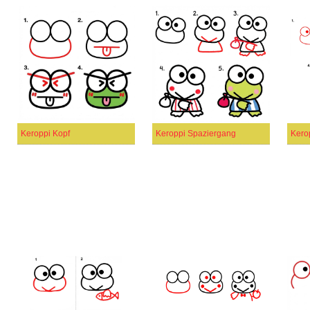
Keroppi Kopf
Keroppi Spaziergang
Kerop