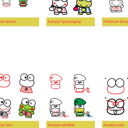
pi lächelt
Keroppi Spaziergang
Fröhlicher Kero
ppi Tanz
Keroppi hält Blatt
Keroppi Kopf