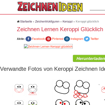
Suchen:
Startseite
»
Zeichentrickfiguren
»
Keroppi
»
Keroppi glücklich
Zeichnen Lernen Keroppi Glücklich
Aktie:
Facebook
Pinterest
Instagram
Twitter
Herunterladen
Verwandte Fotos von Keroppi Zeichnen Id