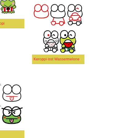
ppi
Keroppi isst Wassermelone