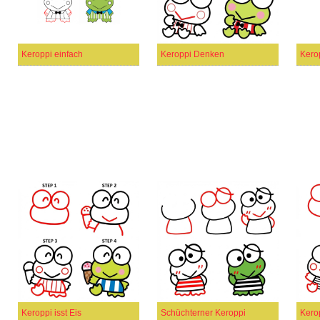
Keroppi einfach
Keroppi Denken
Kerop
Keroppi isst Eis
Schüchterner Keroppi
Kero