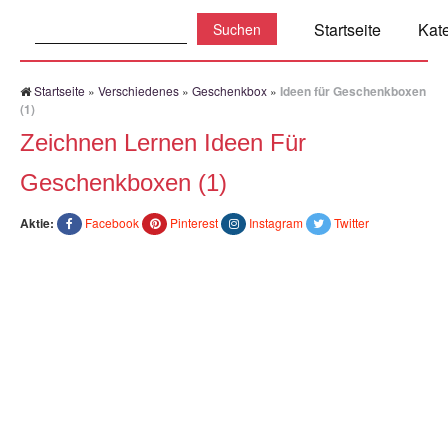
Suchen:
Startseite
Kat
Startseite
»
Verschiedenes
»
Geschenkbox
»
Ideen für Geschenkboxen
(1)
Zeichnen Lernen Ideen Für
Geschenkboxen (1)
Aktie:
Facebook
Pinterest
Instagram
Twitter