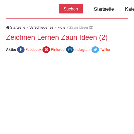
Suchen:
Startseite
Kat
Startseite
»
Verschiedenes
»
Flöte
»
Zaun ideen (2)
Zeichnen Lernen Zaun Ideen (2)
Aktie:
Facebook
Pinterest
Instagram
Twitter