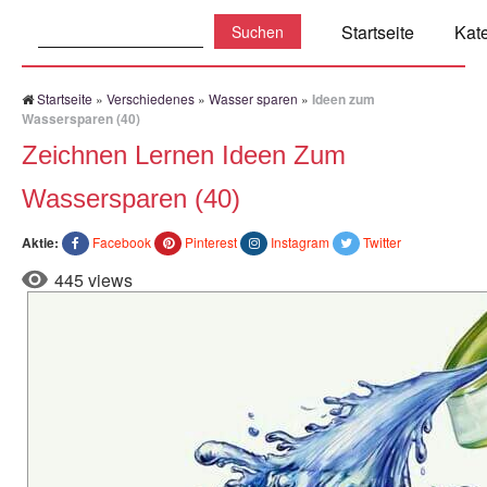
Suchen:
Startseite
Kat
Startseite
»
Verschiedenes
»
Wasser sparen
»
Ideen zum
Wassersparen (40)
Zeichnen Lernen Ideen Zum
Wassersparen (40)
Aktie:
Facebook
Pinterest
Instagram
Twitter
445 views