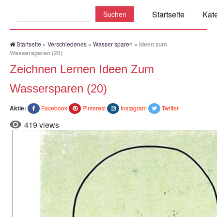
Suchen:
Startseite
Kat
Startseite
»
Verschiedenes
»
Wasser sparen
»
Ideen zum
Wassersparen (20)
Zeichnen Lernen Ideen Zum
Wassersparen (20)
Aktie:
Facebook
Pinterest
Instagram
Twitter
419 views