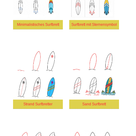
Minimalistisches Surfbrett
Surfbrett mit Sternensymbol
Strand Surfbretter
Sand Surfbrett