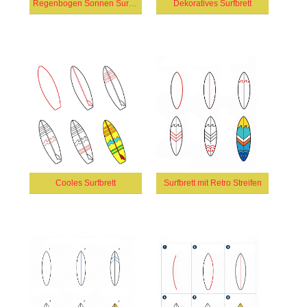
Regenbogen Sonnen Surfbrett
Dekoratives Surfbrett
Cooles Surfbrett
Surfbrett mit Retro Streifen