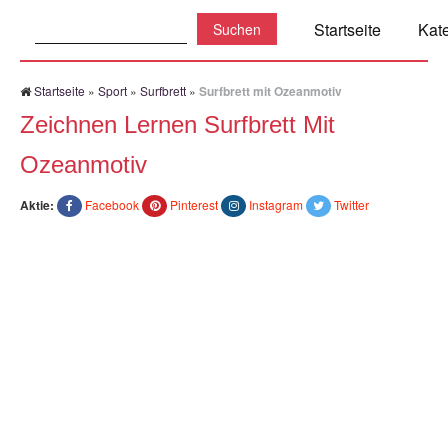
Suchen:
Startseite
Kat
Startseite
»
Sport
»
Surfbrett
»
Surfbrett mit Ozeanmotiv
Zeichnen Lernen Surfbrett Mit
Ozeanmotiv
Aktie:
Facebook
Pinterest
Instagram
Twitter