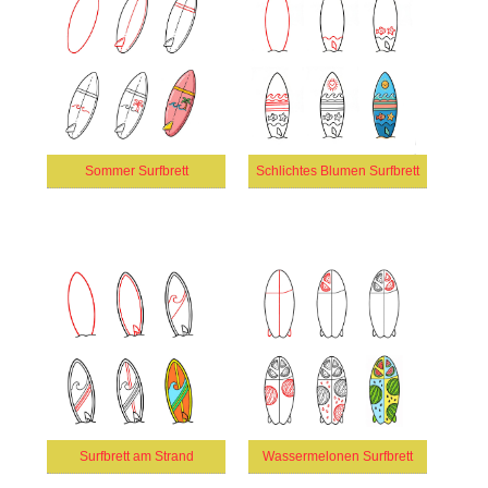
Sommer Surfbrett
Schlichtes Blumen Surfbrett
Surfbrett am Strand
Wassermelonen Surfbrett