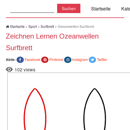
Suchen:
Startseite
Kat
Startseite
»
Sport
»
Surfbrett
»
Ozeanwellen Surfbrett
Zeichnen Lernen Ozeanwellen
Surfbrett
Aktie:
Facebook
Pinterest
Instagram
Twitter
102 views