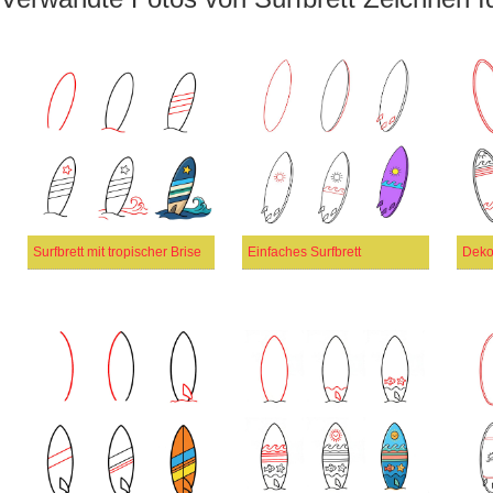
Surfbrett mit tropischer Brise
Einfaches Surfbrett
Dekor