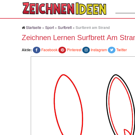
Suchen:
Startseite
»
Sport
»
Surfbrett
»
Surfbrett am Strand
Zeichnen Lernen Surfbrett Am Stra
Aktie:
Facebook
Pinterest
Instagram
Twitter