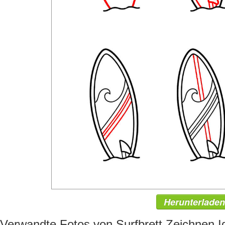
Herunterladen
Verwandte Fotos von Surfbrett Zeichnen 