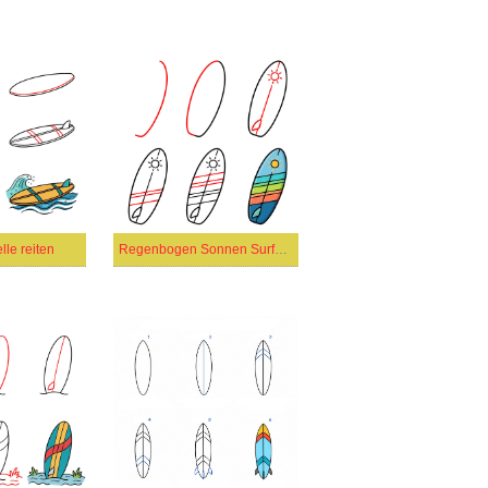
lle reiten
Regenbogen Sonnen Surfbrett