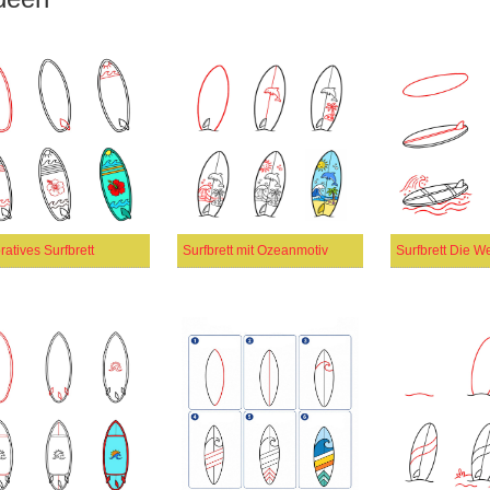
atives Surfbrett
Surfbrett mit Ozeanmotiv
Surfbrett Die We