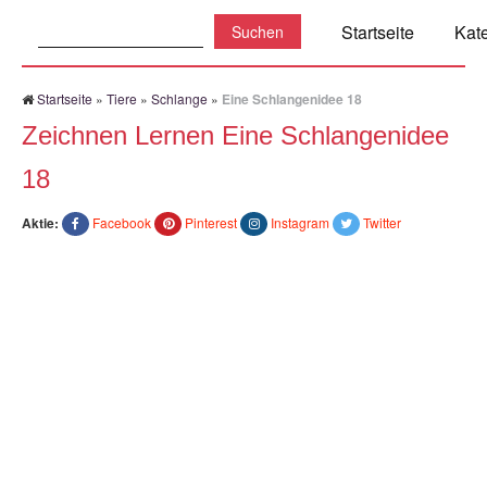
Suchen:
Startseite
Kat
Startseite
»
Tiere
»
Schlange
»
Eine Schlangenidee 18
Zeichnen Lernen Eine Schlangenidee
18
Aktie:
Facebook
Pinterest
Instagram
Twitter