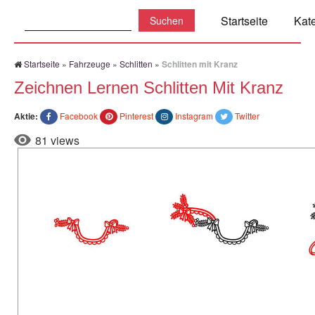
Suchen:
Startseite
Kat
Startseite
»
Fahrzeuge
»
Schlitten
»
Schlitten mit Kranz
Zeichnen Lernen Schlitten Mit Kranz
Aktie:
Facebook
Pinterest
Instagram
Twitter
81 views