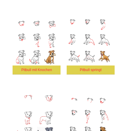
Pitbull mit Knochen
Pitbull springt