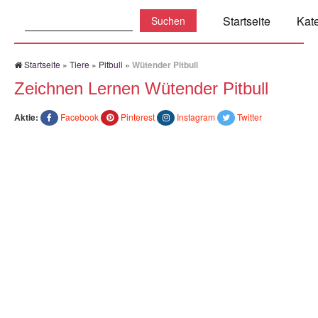
Suchen:
Startseite
Kat
Startseite
»
Tiere
»
Pitbull
»
Wütender Pitbull
Zeichnen Lernen Wütender Pitbull
Aktie:
Facebook
Pinterest
Instagram
Twitter