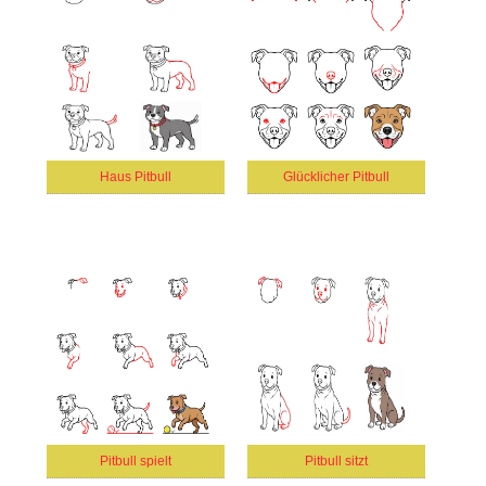
Haus Pitbull
Glücklicher Pitbull
Pitbull spielt
Pitbull sitzt