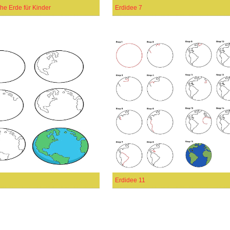
he Erde für Kinder
Erdidee 7
Erdidee 11