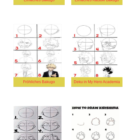
Einfaches Bakugo
Einfaches Katsuki Bakugo
Fröhliches Bakugo
Deku in My Hero Academia