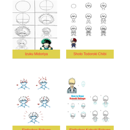
Izuku Midoriya
Shoto Todoroki Chibi