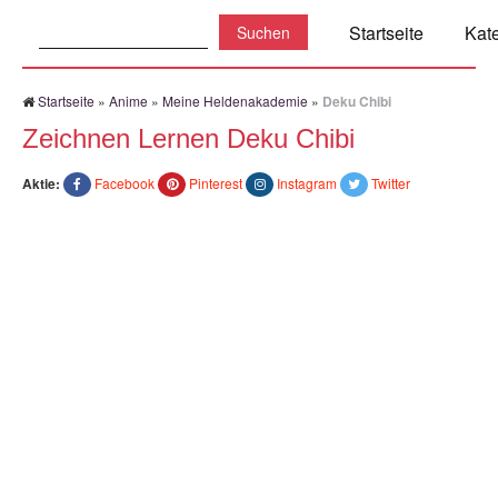
Suchen:
Startseite
Kat
Startseite
»
Anime
»
Meine Heldenakademie
»
Deku Chibi
Zeichnen Lernen Deku Chibi
Aktie:
Facebook
Pinterest
Instagram
Twitter