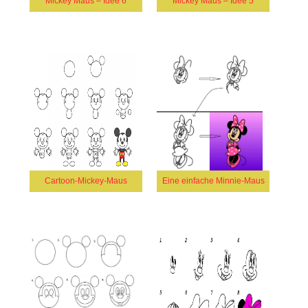
Mickey Maus – Idee 6
Mickey Maus – Idee 5
Cartoon-Mickey-Maus
Eine einfache Minnie-Maus