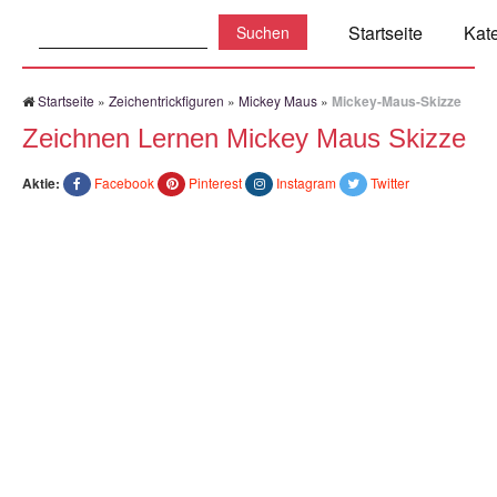
Suchen:
Startseite
Kat
Startseite
»
Zeichentrickfiguren
»
Mickey Maus
»
Mickey-Maus-Skizze
Zeichnen Lernen Mickey Maus Skizze
Aktie:
Facebook
Pinterest
Instagram
Twitter