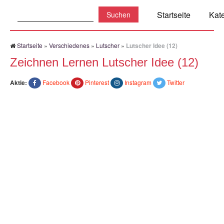
Suchen:
Startseite
Kat
Startseite
»
Verschiedenes
»
Lutscher
»
Lutscher Idee (12)
Zeichnen Lernen Lutscher Idee (12)
Aktie:
Facebook
Pinterest
Instagram
Twitter