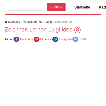
Suchen:
Startseite
Kat
Startseite
»
Verschiedenes
»
Luigi
»
Luigi Idee (8)
Zeichnen Lernen Luigi Idee (8)
Aktie:
Facebook
Pinterest
Instagram
Twitter