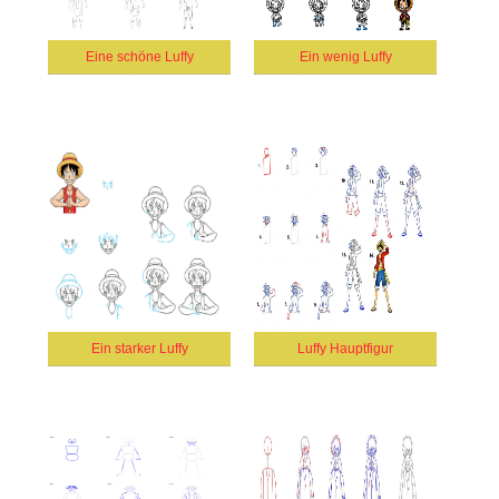
Eine schöne Luffy
Ein wenig Luffy
Ein starker Luffy
Luffy Hauptfigur