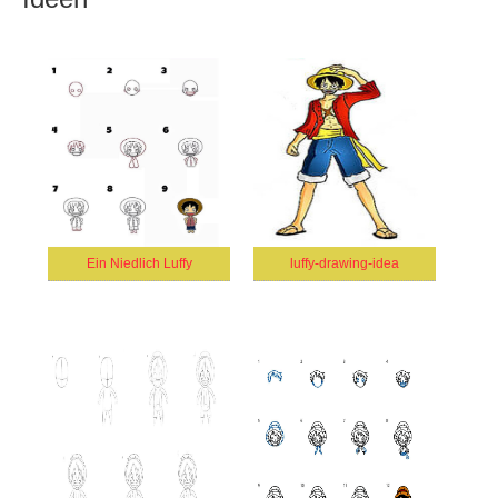
Ein Niedlich Luffy
luffy-drawing-idea