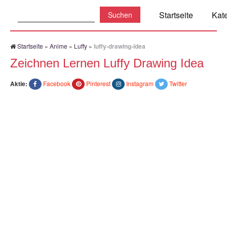
Suchen:
Startseite
Kat
Startseite
»
Anime
»
Luffy
»
luffy-drawing-idea
Zeichnen Lernen Luffy Drawing Idea
Aktie:
Facebook
Pinterest
Instagram
Twitter