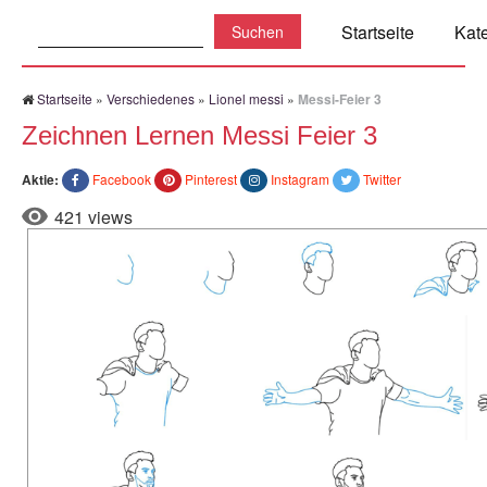
Suchen:
Startseite
Kat
Startseite
»
Verschiedenes
»
Lionel messi
»
Messi-Feier 3
Zeichnen Lernen Messi Feier 3
Aktie:
Facebook
Pinterest
Instagram
Twitter
421 views