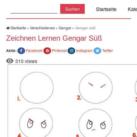
Suchen:
Startseite
Kat
Startseite
»
Verschiedenes
»
Gengar
»
Gengar süß
Zeichnen Lernen Gengar Süß
Aktie:
Facebook
Pinterest
Instagram
Twitter
310 views