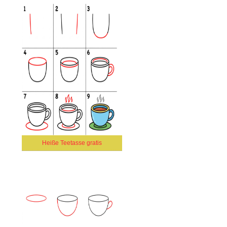
Heiße Teetasse gratis