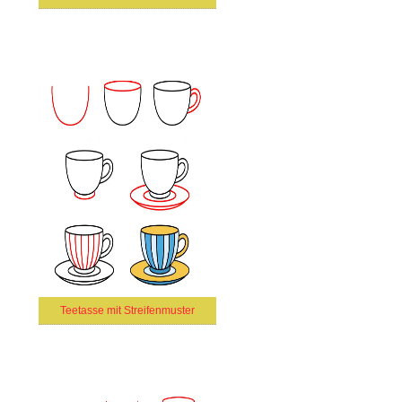
Teetasse mit Streifenmuster