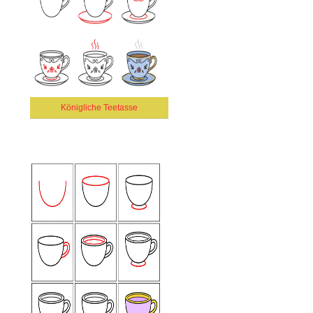
Königliche Teetasse