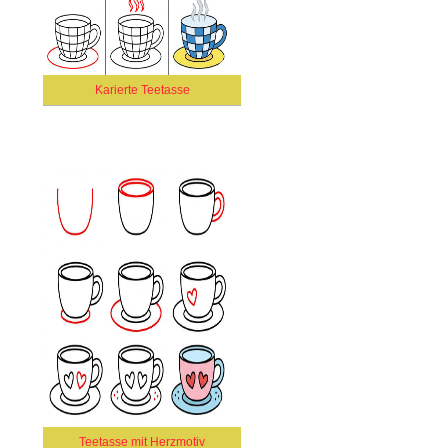
Karierte Teetasse
Teetasse mit Herzmotiv