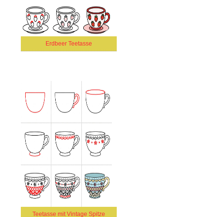
Erdbeer Teetasse
Teetasse mit Vintage Spitze