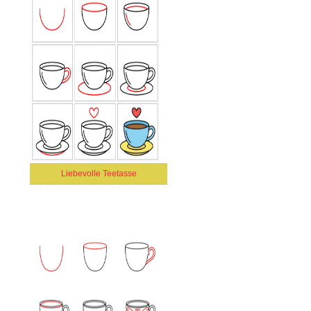
Liebevolle Teetasse