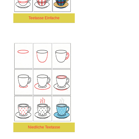
Teetasse Einfache
Niedliche Teetasse