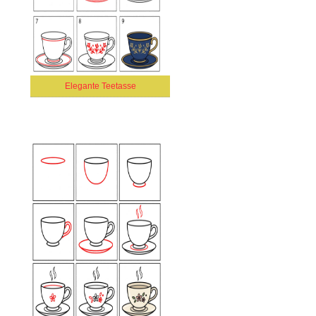
Elegante Teetasse