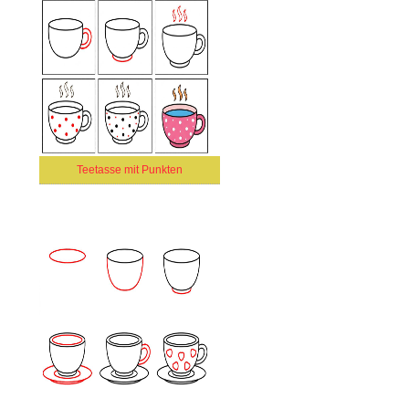
Teetasse mit Punkten