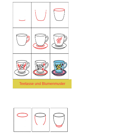
Teetasse und Blumenmuster