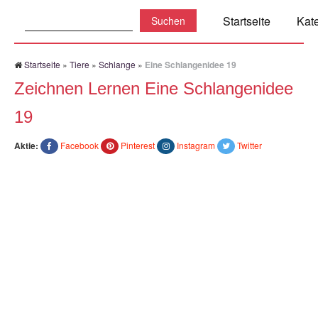
Suchen:
Startseite
Kat
Startseite
»
Tiere
»
Schlange
»
Eine Schlangenidee 19
Zeichnen Lernen Eine Schlangenidee
19
Aktie:
Facebook
Pinterest
Instagram
Twitter