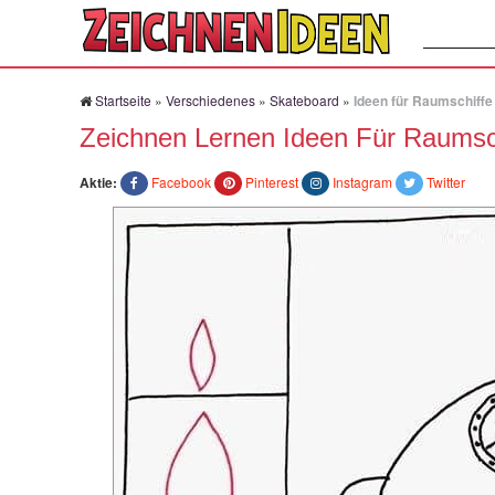
Suchen:
Startseite
»
Verschiedenes
»
Skateboard
»
Ideen für Raumschiffe 
Zeichnen Lernen Ideen Für Raumsch
Aktie:
Facebook
Pinterest
Instagram
Twitter