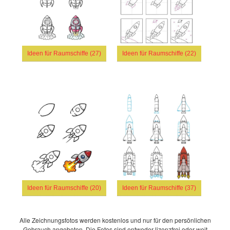
Ideen für Raumschiffe (27)
Ideen für Raumschiffe (22)
Ideen für Raumschiffe (20)
Ideen für Raumschiffe (37)
Alle Zeichnungsfotos werden kostenlos und nur für den persönlichen
Gebrauch angeboten. Die Fotos sind entweder lizenzfrei oder weit