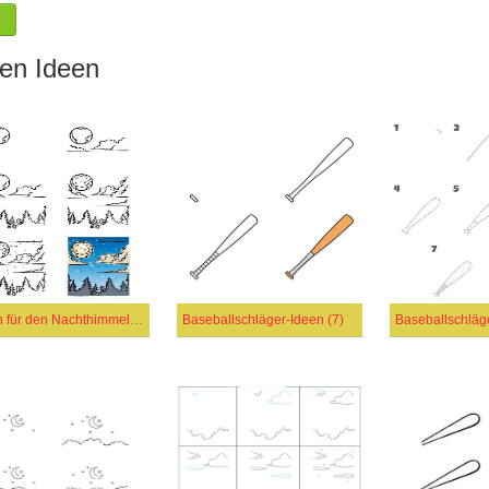
en Ideen
Ideen für den Nachthimmel (2)
Baseballschläger-Ideen (7)
Baseballschläge