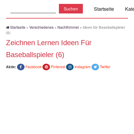
Suchen:
Startseite
Kat
Startseite
»
Verschiedenes
»
Nachthimmel
»
Ideen für Baseballspieler
(6)
Zeichnen Lernen Ideen Für
Baseballspieler (6)
Aktie:
Facebook
Pinterest
Instagram
Twitter