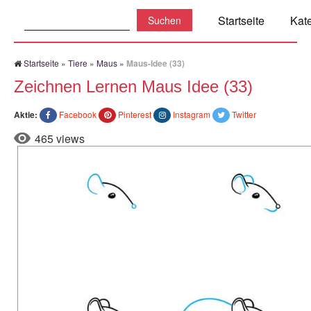
Suchen:
Startseite
Kat
Startseite
»
Tiere
»
Maus
»
Maus-Idee (33)
Zeichnen Lernen Maus Idee (33)
Aktie:
Facebook
Pinterest
Instagram
Twitter
465 views