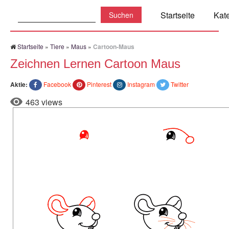
Suchen:
Startseite
Kat
Startseite
»
Tiere
»
Maus
»
Cartoon-Maus
Zeichnen Lernen Cartoon Maus
Aktie:
Facebook
Pinterest
Instagram
Twitter
463 views