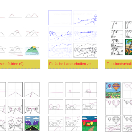
schaftsidee (9)
Einfache Landschaften zeichnen
Flusslandschaft