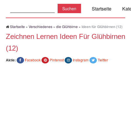
Suchen:
Startseite
Kat
Startseite
»
Verschiedenes
»
die Glühbirne
»
Ideen für Glühbirnen (12)
Zeichnen Lernen Ideen Für Glühbirnen
(12)
Aktie:
Facebook
Pinterest
Instagram
Twitter