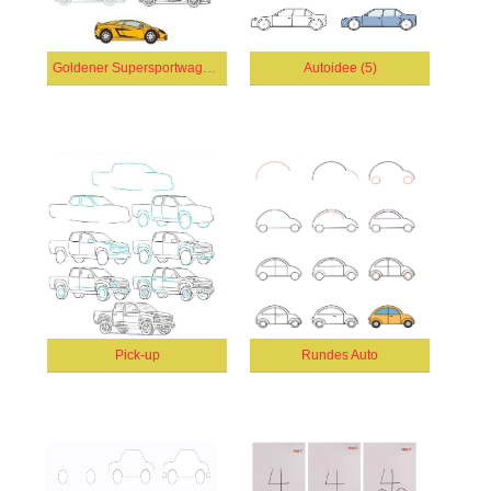
Goldener Supersportwagen (2)
Autoidee (5)
Pick-up
Rundes Auto