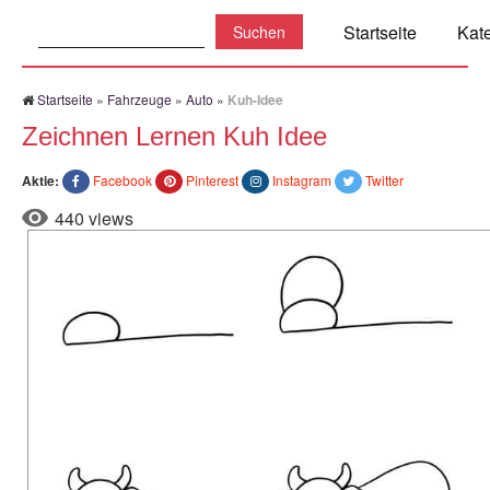
Suchen:
Startseite
Kat
Startseite
»
Fahrzeuge
»
Auto
»
Kuh-Idee
Zeichnen Lernen Kuh Idee
Aktie:
Facebook
Pinterest
Instagram
Twitter
440 views