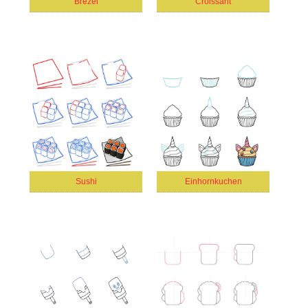
Brezel
Croissant
Sushi
Einhornkuchen