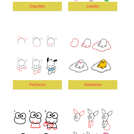
Dog Man
Labubu
Pochacco
Gudetama